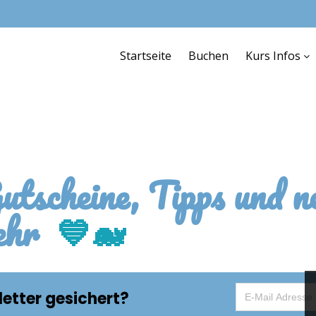
Startseite
Buchen
Kurs Infos
utscheine, Tipps und n
ehr
💙🐋
etter gesichert?