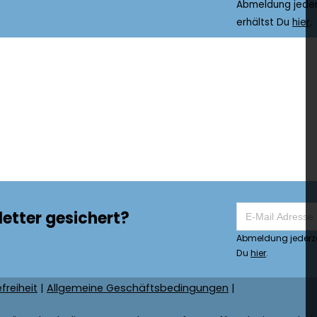
Abmeldung jeder
erhältst Du
hier
.
etter gesichert?
Abmeldung jederze
Du
hier
.
freiheit
|
Allgemeine Geschäftsbedingungen
|